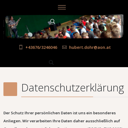
+43676/3246046
hubert.dohr@aon.at
Datenschutzerklärung
Der Schutz Ihrer persönlichen Daten ist uns ein besonderes
Anliegen. Wir verarbeiten Ihre Daten daher ausschließlich auf