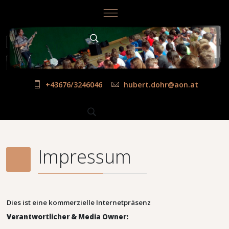
+43676/3246046
hubert.dohr@aon.at
Impressum
Dies ist eine kommerzielle Internetpräsenz
Verantwortlicher & Media Owner: