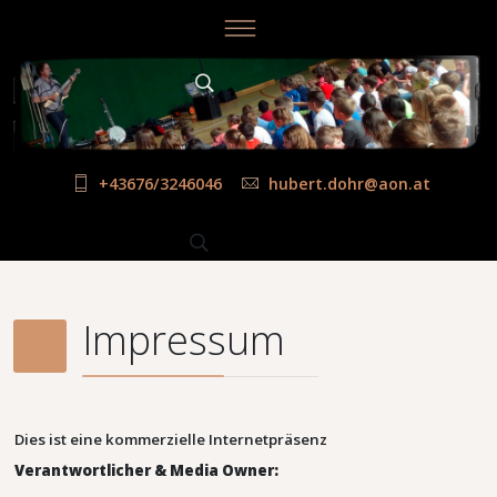
+43676/3246046
hubert.dohr@aon.at
Impressum
Dies ist eine kommerzielle Internetpräsenz
Verantwortlicher & Media Owner: