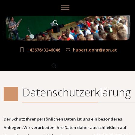
+43676/3246046
hubert.dohr@aon.at
Datenschutzerklärung
Der Schutz Ihrer persönlichen Daten ist uns ein besonderes
Anliegen. Wir verarbeiten Ihre Daten daher ausschließlich auf