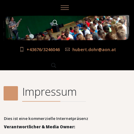
+43676/3246046
hubert.dohr@aon.at
Impressum
Dies ist eine kommerzielle Internetpräsenz
Verantwortlicher & Media Owner: