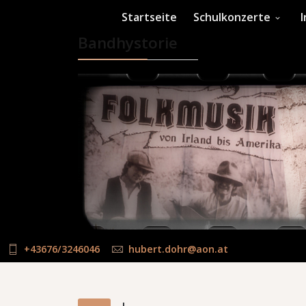
Startseite
Schulkonzerte
Bandhystorie
+43676/3246046
hubert.dohr@aon.at