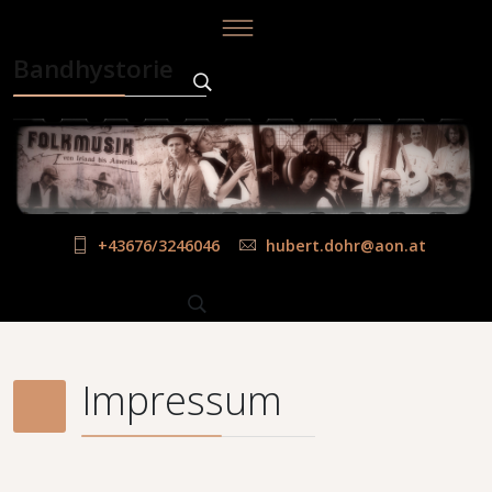
Bandhystorie
+43676/3246046
hubert.dohr@aon.at
Impressum