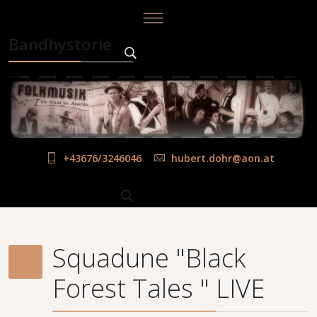
Bandhystorie
+43676/3246046
hubert.dohr@aon.at
Squadune "Black
Forest Tales " LIVE