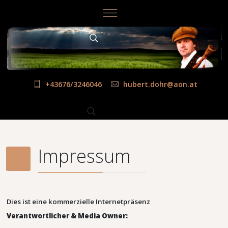
+43676/3246046
hubert.dohr@aon.at
Impressum
Dies ist eine kommerzielle Internetpräsenz
Verantwortlicher & Media Owner: