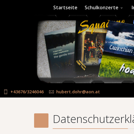
Startseite
Schulkonzerte
+43676/3246046
hubert.dohr@aon.at
Datenschutzerkl