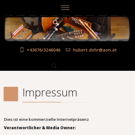
+43676/3246046
hubert.dohr@aon.at
Impressum
Dies ist eine kommerzielle Internetpräsenz
Verantwortlicher & Media Owner: