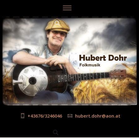
+43676/3246046
hubert.dohr@aon.at